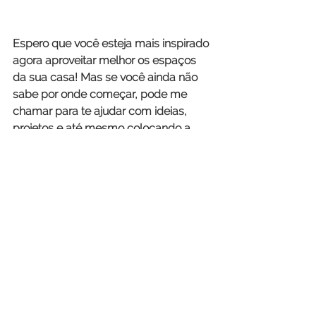
Espero que você esteja mais inspirado 
agora aproveitar melhor os espaços 
da sua casa! Mas se você ainda não 
sabe por onde começar, pode me 
chamar para te ajudar com ideias, 
projetos e até mesmo colocando a 
mão na massa na mudança e 
decoração da sua casa!
Um beijo e até a próxima!